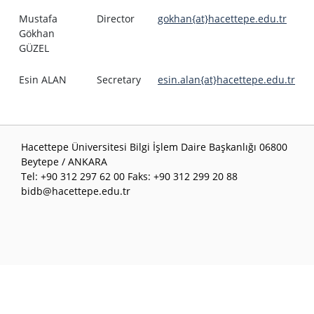
Mustafa
Director
gokhan{at}hacettepe.edu.tr
Gökhan
GÜZEL
Esin ALAN
Secretary
esin.alan{at}hacettepe.edu.tr
Hacettepe Üniversitesi Bilgi İşlem Daire Başkanlığı 06800
Beytepe / ANKARA
Tel: +90 312 297 62 00 Faks: +90 312 299 20 88
bidb@hacettepe.edu.tr