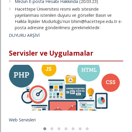
Mezun E-posta Hesabı Hakkında
(20.03.23)
Hacettepe Üniversitesi resmi web sitesinde
yayınlanması istenilen duyuru ve görseller Basın ve
Halkla İlişkiler Müdürlüğü'nün bhim@hacettepe.edu.tr e-
posta adresine gönderilmesi gerekmektedir.
DUYURU ARŞİVİ
Servisler ve Uygulamalar
Web Servisleri
HÜ